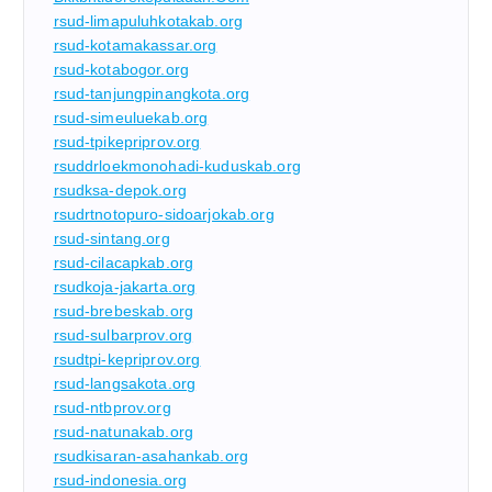
rsud-limapuluhkotakab.org
rsud-kotamakassar.org
rsud-kotabogor.org
rsud-tanjungpinangkota.org
rsud-simeuluekab.org
rsud-tpikepriprov.org
rsuddrloekmonohadi-kuduskab.org
rsudksa-depok.org
rsudrtnotopuro-sidoarjokab.org
rsud-sintang.org
rsud-cilacapkab.org
rsudkoja-jakarta.org
rsud-brebeskab.org
rsud-sulbarprov.org
rsudtpi-kepriprov.org
rsud-langsakota.org
rsud-ntbprov.org
rsud-natunakab.org
rsudkisaran-asahankab.org
rsud-indonesia.org