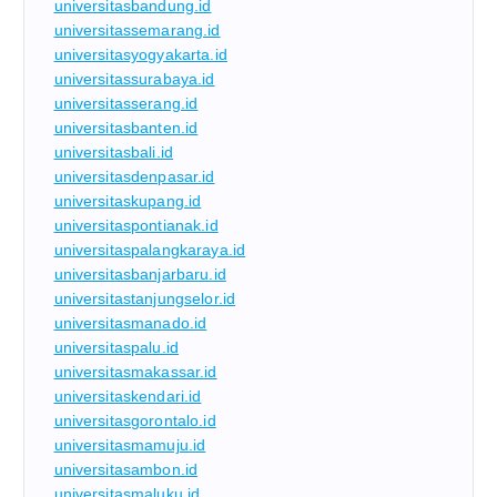
universitasbandung.id
universitassemarang.id
universitasyogyakarta.id
universitassurabaya.id
universitasserang.id
universitasbanten.id
universitasbali.id
universitasdenpasar.id
universitaskupang.id
universitaspontianak.id
universitaspalangkaraya.id
universitasbanjarbaru.id
universitastanjungselor.id
universitasmanado.id
universitaspalu.id
universitasmakassar.id
universitaskendari.id
universitasgorontalo.id
universitasmamuju.id
universitasambon.id
universitasmaluku.id