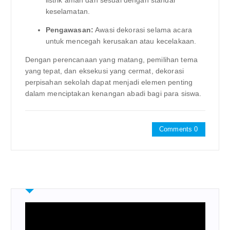
keselamatan.
Pengawasan:
Awasi dekorasi selama acara
untuk mencegah kerusakan atau kecelakaan.
Dengan perencanaan yang matang, pemilihan tema
yang tepat, dan eksekusi yang cermat, dekorasi
perpisahan sekolah dapat menjadi elemen penting
dalam menciptakan kenangan abadi bagi para siswa.
Comments 0