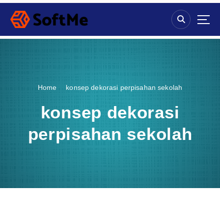
S
k
i
p
t
o
c
o
Home
konsep dekorasi perpisahan sekolah
n
t
konsep dekorasi
e
n
perpisahan sekolah
t