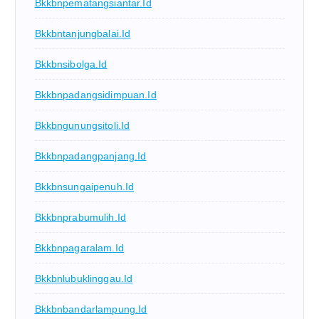
Bkkbnpematangsiantar.id
Bkkbntanjungbalai.id
Bkkbnsibolga.id
Bkkbnpadangsidimpuan.id
Bkkbngunungsitoli.id
Bkkbnpadangpanjang.id
Bkkbnsungaipenuh.id
Bkkbnprabumulih.id
Bkkbnpagaralam.id
Bkkbnlubuklinggau.id
Bkkbnbandarlampung.id