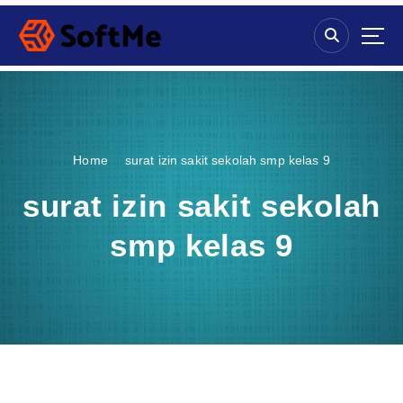
S
k
i
p
t
o
c
o
Home
surat izin sakit sekolah smp kelas 9
n
t
surat izin sakit sekolah
e
n
smp kelas 9
t