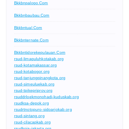
Bkkbnpalopo.com
Bkkbnbaubau.com
Bkkbntual.com
Bkkbnternate.com
Bkkbntidorekepulauan.com
rsud-limapuluhkotakab.org
rsud-kotamakassar.org
rsud-kotabogor.org
rsud-tanjungpinangkota.org
rsud-simeuluekab.org
rsud-tpikepriprov.org
rsuddrloekmonohadi-kuduskab.org
rsudksa-depok.org
rsudrtnotopuro-sidoarjokab.org
rsud-sintang.org
rsud-cilacapkab.org
rsudkoja-jakarta.org