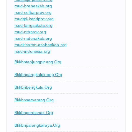
rsud-brebeskab.org
rsud-sulbarprov.org
rsudtpi-kepriprov.org
rsud-langsakota.org
rsud-ntbprov.org
rsud-natunakab.org
rsudkisaran-asahankab.org
rsud-indonesia.org
Bkkbntanjungpinang.org
Bkkbnpangkalpinang.org
Bkkbnbengkulu.org
Bkkbnsemarang.org
Bkkbnpontianak.org
Bkkbnpalangkaraya.org