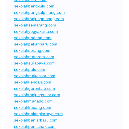
sekolahbengkulu.com
sekolahpangkalpinang.com
sekolahtanjungpinang.com
sekolahsemarang.com
sekolahyogyakarta.com
sekolahpadang.com
sekolahpekanbaru.com
sekolahserang.com
sekolahmataram.com
sekolahsurabaya.com
sekolahpalu.com
sekolahmakassar.com
sekolahkendari.com
sekolahgorontalo.com
sekolahtanjungselor.com
sekolahmanado.com
sekolahkupang.com
sekolahpalangkaraya.com
sekolahbanjarbaru.com
sekolahpontianak.com