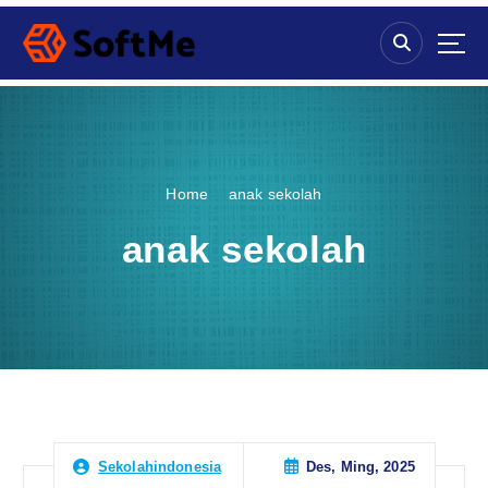
S
k
i
p
t
o
c
o
Home
anak sekolah
n
t
anak sekolah
e
n
t
Des, Ming, 2025
Sekolahindonesia