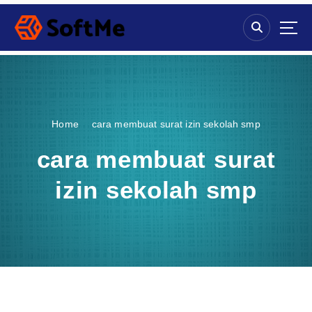
S
k
i
p
t
o
c
o
Home
cara membuat surat izin sekolah smp
n
t
cara membuat surat
e
n
izin sekolah smp
t