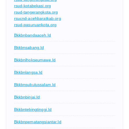
rsud-kotabekasi.org
rsud-tangerangkota.org
rsucnd-acehbaratkab.org
rsud-pasuruankota.org
Bkkbnbandaaceh.id
Bkkbnsabang.id
Bkkbnlhokseumawe.id
Bkkbnlangsa.id
Bkkbnsubulussalam.id
Bkkbnbinjai.id
Bkkbntebingtinggi.id
Bkkbnpematangsiantar.id