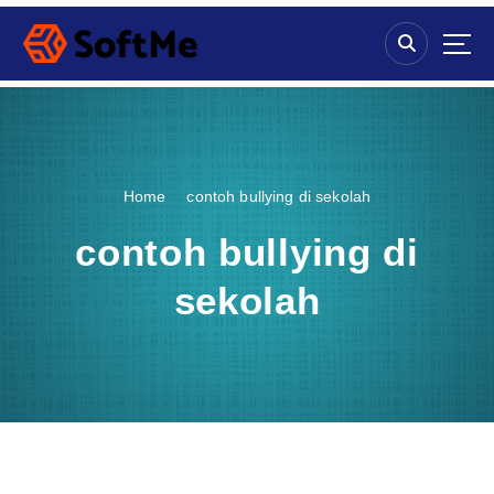
S
k
i
p
t
o
c
o
Home
contoh bullying di sekolah
n
t
contoh bullying di
e
n
sekolah
t