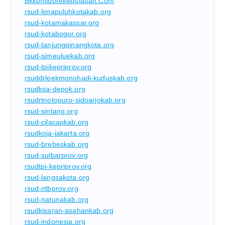
Bkkbntidorekepulauan.com
rsud-limapuluhkotakab.org
rsud-kotamakassar.org
rsud-kotabogor.org
rsud-tanjungpinangkota.org
rsud-simeuluekab.org
rsud-tpikepriprov.org
rsuddrloekmonohadi-kuduskab.org
rsudksa-depok.org
rsudrtnotopuro-sidoarjokab.org
rsud-sintang.org
rsud-cilacapkab.org
rsudkoja-jakarta.org
rsud-brebeskab.org
rsud-sulbarprov.org
rsudtpi-kepriprov.org
rsud-langsakota.org
rsud-ntbprov.org
rsud-natunakab.org
rsudkisaran-asahankab.org
rsud-indonesia.org