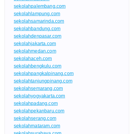
sekolahpalembang.com
sekolahlampung.com
sekolahsamarinda.com
sekolahbandung.com
sekolahdenpasar.com
sekolahjakarta.com
sekolahmedan.com
sekolahaceh.com
sekolahbengkulu.com
sekolahpangkalpinang.com
sekolahtanjungpinang.com
sekolahsemarang.com
sekolahyogyakarta.com
sekolahpadang.com
sekolahpekanbaru.com
sekolahserang.com
sekolahmataram.com
sekolahsurabaya.com