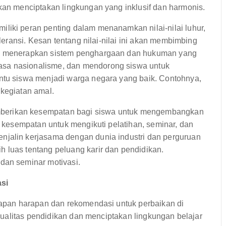
akan menciptakan lingkungan yang inklusif dan harmonis.
liki peran penting dalam menanamkan nilai-nilai luhur,
oleransi. Kesan tentang nilai-nilai ini akan membimbing
ng menerapkan sistem penghargaan dan hukuman yang
sa nasionalisme, dan mendorong siswa untuk
ntu siswa menjadi warga negara yang baik. Contohnya,
 kegiatan amal.
erikan kesempatan bagi siswa untuk mengembangkan
ng kesempatan untuk mengikuti pelatihan, seminar, dan
njalin kerjasama dengan dunia industri dan perguruan
 luas tentang peluang karir dan pendidikan.
dan seminar motivasi.
si
pan harapan dan rekomendasi untuk perbaikan di
ualitas pendidikan dan menciptakan lingkungan belajar