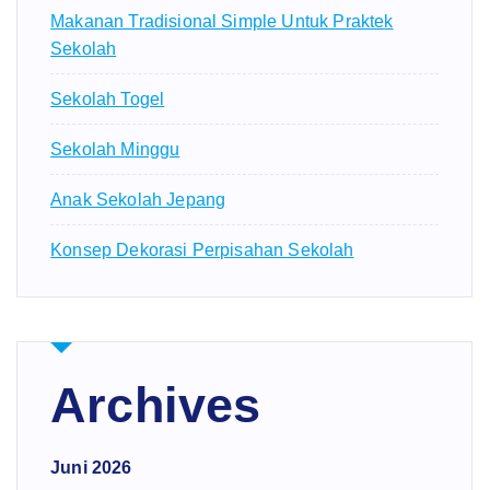
Makanan Tradisional Simple Untuk Praktek
Sekolah
Sekolah Togel
Sekolah Minggu
Anak Sekolah Jepang
Konsep Dekorasi Perpisahan Sekolah
Archives
Juni 2026