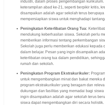
industri, dalam proses pengembangan kurikulu
keterampilan abad ke-21, seperti berpikir kritis, k
disampaikan adalah agar sekolah terus berupay
mempersiapkan siswa untuk menghadapi tantang
Peningkatan Keterlibatan Orang Tua:
Keterliba
mendukung keberhasilan siswa. Sekolah perlu me
memberikan informasi tentang perkembangan sisw
Sekolah juga perlu memberikan edukasi kepada 
dalam belajar. Pesan yang ingin disampaikan ad
keterlibatan orang tua dalam pendidikan, sehing
rumah dan sekolah.
Peningkatan Program Ekstrakurikuler:
Program 
untuk mengembangkan minat dan bakat mereka di 
program ekstrakurikuler yang beragam dan relev
dukungan dan fasilitas yang memadai bagi siswa 
ingin disampaikan adalah agar sekolah terus ber
siswa dapat mengembangkan diri secara holistik.