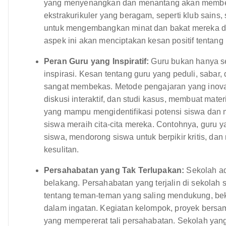
yang menyenangkan dan menantang akan membeka
ekstrakurikuler yang beragam, seperti klub sains
untuk mengembangkan minat dan bakat mereka di 
aspek ini akan menciptakan kesan positif tentan
Peran Guru yang Inspiratif:
Guru bukan hanya sek
inspirasi. Kesan tentang guru yang peduli, sab
sangat membekas. Metode pengajaran yang inovat
diskusi interaktif, dan studi kasus, membuat mat
yang mampu mengidentifikasi potensi siswa dan
siswa meraih cita-cita mereka. Contohnya, guru 
siswa, mendorong siswa untuk berpikir kritis, 
kesulitan.
Persahabatan yang Tak Terlupakan:
Sekolah ad
belakang. Persahabatan yang terjalin di sekolah 
tentang teman-teman yang saling mendukung, b
dalam ingatan. Kegiatan kelompok, proyek bers
yang mempererat tali persahabatan. Sekolah yang me