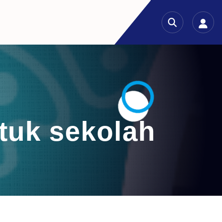
tuk sekolah