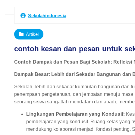
Sekolahindonesia
Artikel
contoh kesan dan pesan untuk se
Contoh Dampak dan Pesan Bagi Sekolah: Refleksi 
Dampak Besar: Lebih dari Sekadar Bangunan dan 
Sekolah, lebih dari sekadar kumpulan bangunan dan t
penempaan pengetahuan, dan jembatan menuju masa de
seorang siswa sangatlah mendalam dan abadi, membentuk
Lingkungan Pembelajaran yang Kondusif:
Kesa
pembelajaran yang kondusif. Ruang kelas yang n
mendukung kolaborasi menjadi fondasi penting. 