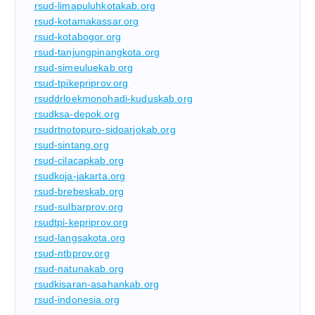
rsud-limapuluhkotakab.org
rsud-kotamakassar.org
rsud-kotabogor.org
rsud-tanjungpinangkota.org
rsud-simeuluekab.org
rsud-tpikepriprov.org
rsuddrloekmonohadi-kuduskab.org
rsudksa-depok.org
rsudrtnotopuro-sidoarjokab.org
rsud-sintang.org
rsud-cilacapkab.org
rsudkoja-jakarta.org
rsud-brebeskab.org
rsud-sulbarprov.org
rsudtpi-kepriprov.org
rsud-langsakota.org
rsud-ntbprov.org
rsud-natunakab.org
rsudkisaran-asahankab.org
rsud-indonesia.org