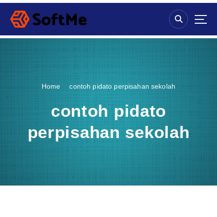
S
k
i
p
t
o
c
o
Home
contoh pidato perpisahan sekolah
n
t
contoh pidato
e
n
perpisahan sekolah
t