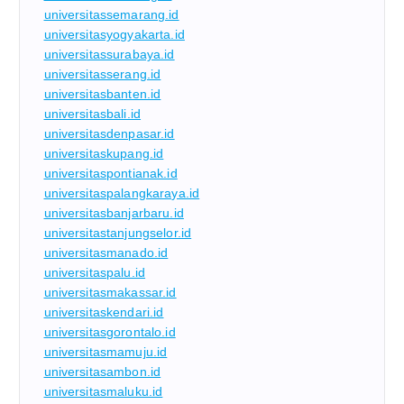
universitassemarang.id
universitasyogyakarta.id
universitassurabaya.id
universitasserang.id
universitasbanten.id
universitasbali.id
universitasdenpasar.id
universitaskupang.id
universitaspontianak.id
universitaspalangkaraya.id
universitasbanjarbaru.id
universitastanjungselor.id
universitasmanado.id
universitaspalu.id
universitasmakassar.id
universitaskendari.id
universitasgorontalo.id
universitasmamuju.id
universitasambon.id
universitasmaluku.id