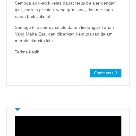
Semoga adik-adik kelas dapat terus belajar dengan
giat, meraih prestasi yang gemilang, dan menjaga
nama baik sekolah.
Semoga kita semua selalu dalam lindungan Tuhan
Yang Maha Esa, dan diberikan kemudahan dalam
meraih cita-cita kita.
Terima kasih.
Comments 0