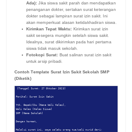
Ada):
Jika siswa sakit parah dan mendapatkan
penanganan dokter, sertakan surat keterangan
dokter sebagai lampiran surat izin sakit. Ini
akan memperkuat alasan ketidakhadiran siswa.
Kirimkan Tepat Waktu:
Kirimkan surat izin
sakit sesegera mungkin setelah siswa sakit.
Idealnya, surat dikirimkan pada hari pertama
siswa tidak masuk sekolah.
Fotokopi Surat:
Buat salinan surat izin sakit
untuk arsip pribadi.
Contoh Template Surat Izin Sakit Sekolah SMP
(Diketik)
[Tanggal Surat: 27 Oktober 2023]

Perihal: Surat Izin Sakit

Yth. Bapak/Ibu [Nama Wali Kelas],

Wali Kelas [Kelas Siswa]

SMP [Nama Sekolah]

Dengan hormat,

Melalui surat ini, saya selaku orang tua/wali murid dari:
