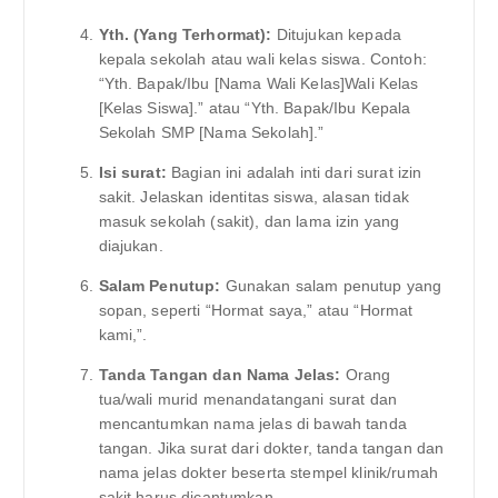
Yth. (Yang Terhormat):
Ditujukan kepada
kepala sekolah atau wali kelas siswa. Contoh:
“Yth. Bapak/Ibu [Nama Wali Kelas]Wali Kelas
[Kelas Siswa].” atau “Yth. Bapak/Ibu Kepala
Sekolah SMP [Nama Sekolah].”
Isi surat:
Bagian ini adalah inti dari surat izin
sakit. Jelaskan identitas siswa, alasan tidak
masuk sekolah (sakit), dan lama izin yang
diajukan.
Salam Penutup:
Gunakan salam penutup yang
sopan, seperti “Hormat saya,” atau “Hormat
kami,”.
Tanda Tangan dan Nama Jelas:
Orang
tua/wali murid menandatangani surat dan
mencantumkan nama jelas di bawah tanda
tangan. Jika surat dari dokter, tanda tangan dan
nama jelas dokter beserta stempel klinik/rumah
sakit harus dicantumkan.