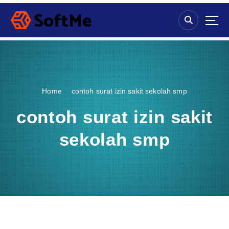
S
k
i
p
t
o
c
o
Home
contoh surat izin sakit sekolah smp
n
t
contoh surat izin sakit
e
n
sekolah smp
t