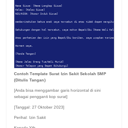
Nama Siswa: [Nama Lengkap Siswa]

Kelas: [Kelas Siswa]

NIS/NISN: [Nomor Induk Siswa]

memberitahukan bahwa anak saya tersebut di atas tidak dapat mengikuti kegiat
Sehubungan dengan hal tersebut, saya mohon Bapak/Ibu [Nama Wali Kelas] member
Atas perhatian dan izin yang Bapak/Ibu berikan, saya ucapkan terima kasih.

Hormat saya,

[Tanda Tangan]

[Nama Jelas Orang Tua/Wali Murid]

[Nomor Telepon yang Dapat Dihubungi]
Contoh Template Surat Izin Sakit Sekolah SMP
(Ditulis Tangan)
[Anda bisa menggambar garis horizontal di sini
sebagai pengganti kop surat]
[Tanggal: 27 Oktober 2023]
Perihal: Izin Sakit
Kepada Yth.