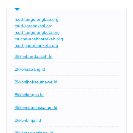
rsud-tangerangkab.org
rsud-kotabekasi.org
rsud-tangerangkota.org
rsucnd-acehbaratkab.org
rsud-pasuruankota.org
Bkkbnbandaaceh.id
Bkkbnsabang.id
Bkkbnlhokseumawe.id
Bkkbnlangsa.id
Bkkbnsubulussalam.id
Bkkbnbinjai.id
Bkkbntebingtinggi.id