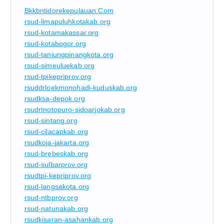
Bkkbntidorekepulauan.com
rsud-limapuluhkotakab.org
rsud-kotamakassar.org
rsud-kotabogor.org
rsud-tanjungpinangkota.org
rsud-simeuluekab.org
rsud-tpikepriprov.org
rsuddrloekmonohadi-kuduskab.org
rsudksa-depok.org
rsudrtnotopuro-sidoarjokab.org
rsud-sintang.org
rsud-cilacapkab.org
rsudkoja-jakarta.org
rsud-brebeskab.org
rsud-sulbarprov.org
rsudtpi-kepriprov.org
rsud-langsakota.org
rsud-ntbprov.org
rsud-natunakab.org
rsudkisaran-asahankab.org