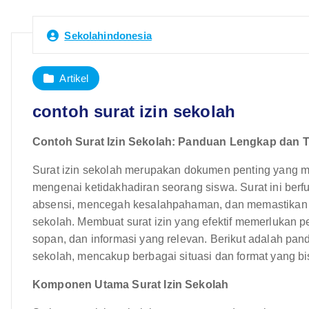
Sekolahindonesia
Artikel
contoh surat izin sekolah
Contoh Surat Izin Sekolah: Panduan Lengkap dan T
Surat izin sekolah merupakan dokumen penting yang 
mengenai ketidakhadiran seorang siswa. Surat ini berf
absensi, mencegah kesalahpahaman, dan memastikan tr
sekolah. Membuat surat izin yang efektif memerlukan
sopan, dan informasi yang relevan. Berikut adalah pan
sekolah, mencakup berbagai situasi dan format yang b
Komponen Utama Surat Izin Sekolah