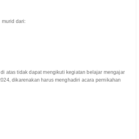
 murid dari:
i atas tidak dapat mengikuti kegiatan belajar mengajar
2024, dikarenakan harus menghadiri acara pernikahan