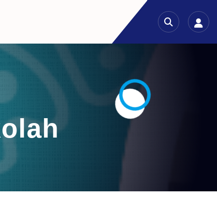
kolah