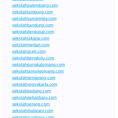
sekolahpalembang.com
sekolahlampung.com
sekolahsamarinda.com
sekolahbandung.com
sekolahdenpasar.com
sekolahjakarta.com
sekolahmedan.com
sekolahaceh.com
sekolahbengkulu.com
sekolahpangkalpinang.com
sekolahtanjungpinang.com
sekolahsemarang.com
sekolahyogyakarta.com
sekolahpadang.com
sekolahpekanbaru.com
sekolahserang.com
sekolahmataram.com
sekolahsurabaya.com