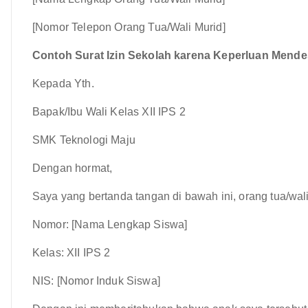
[Nomor Telepon Orang Tua/Wali Murid]
Contoh Surat Izin Sekolah karena Keperluan Mende
Kepada Yth.
Bapak/Ibu Wali Kelas XII IPS 2
SMK Teknologi Maju
Dengan hormat,
Saya yang bertanda tangan di bawah ini, orang tua/wali
Nomor: [Nama Lengkap Siswa]
Kelas: XII IPS 2
NIS: [Nomor Induk Siswa]