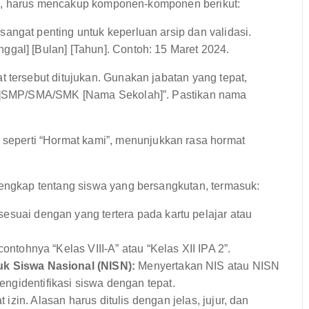
ya, harus mencakup komponen-komponen berikut:
sangat penting untuk keperluan arsip dan validasi.
gal] [Bulan] [Tahun]. Contoh: 15 Maret 2024.
 tersebut ditujukan. Gunakan jabatan yang tepat,
las]SMP/SMA/SMK [Nama Sekolah]”. Pastikan nama
eperti “Hormat kami”, menunjukkan rasa hormat
engkap tentang siswa yang bersangkutan, termasuk:
esuai dengan yang tertera pada kartu pelajar atau
ntohnya “Kelas VIII-A” atau “Kelas XII IPA 2”.
k Siswa Nasional (NISN):
Menyertakan NIS atau NISN
gidentifikasi siswa dengan tepat.
 izin. Alasan harus ditulis dengan jelas, jujur, dan