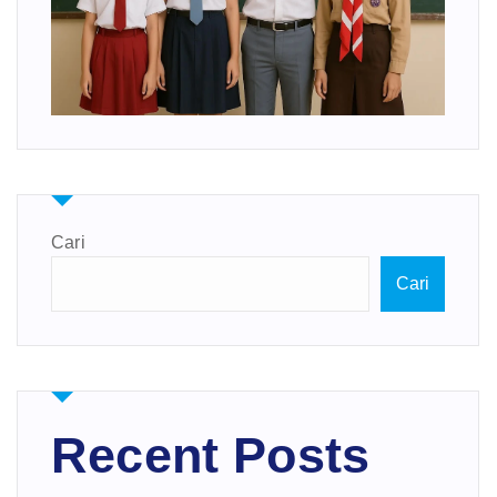
Cari
Cari
Recent Posts