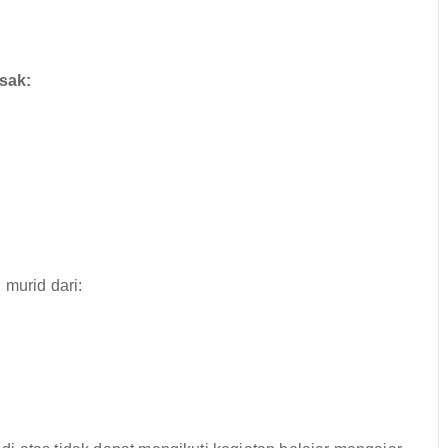
sak:
 murid dari: