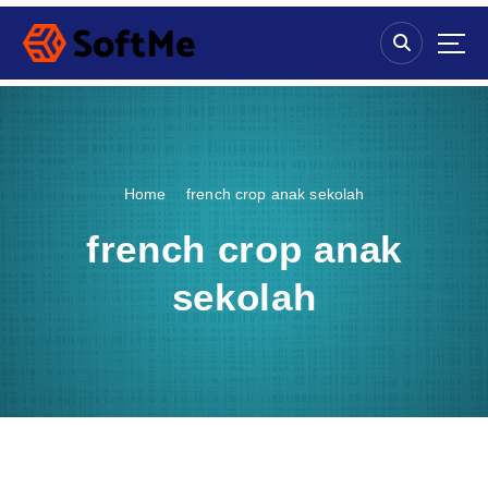
S
k
i
p
t
o
c
o
Home
french crop anak sekolah
n
t
french crop anak
e
n
sekolah
t