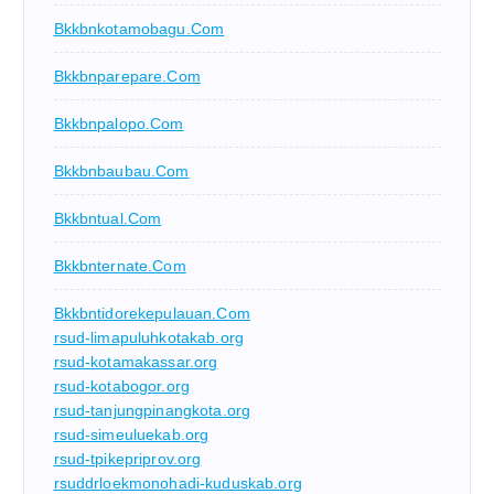
Bkkbnkotamobagu.com
Bkkbnparepare.com
Bkkbnpalopo.com
Bkkbnbaubau.com
Bkkbntual.com
Bkkbnternate.com
Bkkbntidorekepulauan.com
rsud-limapuluhkotakab.org
rsud-kotamakassar.org
rsud-kotabogor.org
rsud-tanjungpinangkota.org
rsud-simeuluekab.org
rsud-tpikepriprov.org
rsuddrloekmonohadi-kuduskab.org