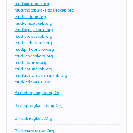
rsudksa-depok.org
rsudrtnotopuro-sidoarjokab.org
rsud-sintang.org
rsud-cilacapkab.org
rsudkoja-jakarta.org
rsud-brebeskab.org
rsud-sulbarprov.org
rsudtpi-kepriprov.org
rsud-langsakota.org
rsud-ntbprov.org
rsud-natunakab.org
rsudkisaran-asahankab.org
rsud-indonesia.org
Bkkbntanjungpinang.org
Bkkbnpangkalpinang.org
Bkkbnbengkulu.org
Bkkbnsemarang.org