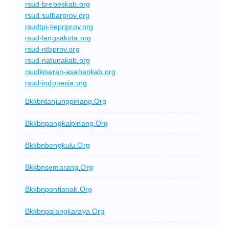
rsud-brebeskab.org
rsud-sulbarprov.org
rsudtpi-kepriprov.org
rsud-langsakota.org
rsud-ntbprov.org
rsud-natunakab.org
rsudkisaran-asahankab.org
rsud-indonesia.org
Bkkbntanjungpinang.org
Bkkbnpangkalpinang.org
Bkkbnbengkulu.org
Bkkbnsemarang.org
Bkkbnpontianak.org
Bkkbnpalangkaraya.org