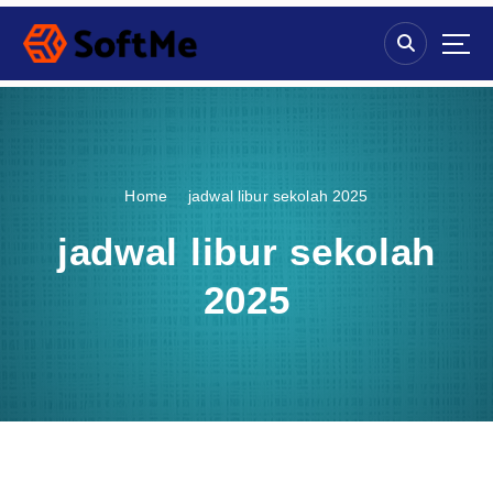
S
k
i
p
t
o
c
o
Home
jadwal libur sekolah 2025
n
t
jadwal libur sekolah
e
n
2025
t