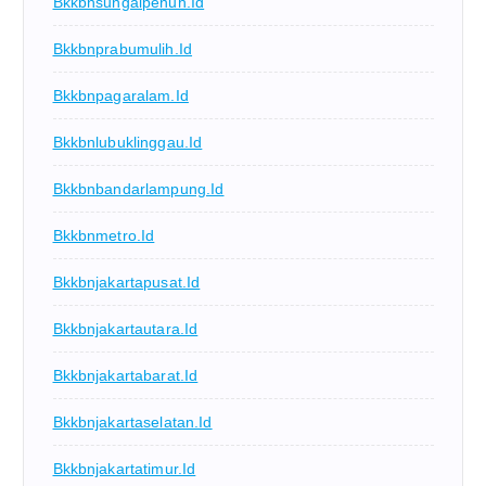
Bkkbnsungaipenuh.id
Bkkbnprabumulih.id
Bkkbnpagaralam.id
Bkkbnlubuklinggau.id
Bkkbnbandarlampung.id
Bkkbnmetro.id
Bkkbnjakartapusat.id
Bkkbnjakartautara.id
Bkkbnjakartabarat.id
Bkkbnjakartaselatan.id
Bkkbnjakartatimur.id