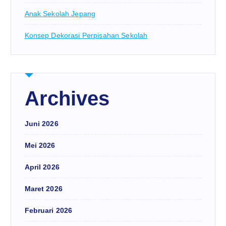
Anak Sekolah Jepang
Konsep Dekorasi Perpisahan Sekolah
Archives
Juni 2026
Mei 2026
April 2026
Maret 2026
Februari 2026