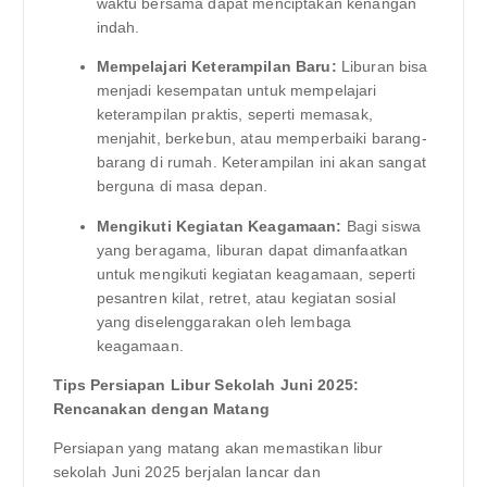
waktu bersama dapat menciptakan kenangan
indah.
Mempelajari Keterampilan Baru:
Liburan bisa
menjadi kesempatan untuk mempelajari
keterampilan praktis, seperti memasak,
menjahit, berkebun, atau memperbaiki barang-
barang di rumah. Keterampilan ini akan sangat
berguna di masa depan.
Mengikuti Kegiatan Keagamaan:
Bagi siswa
yang beragama, liburan dapat dimanfaatkan
untuk mengikuti kegiatan keagamaan, seperti
pesantren kilat, retret, atau kegiatan sosial
yang diselenggarakan oleh lembaga
keagamaan.
Tips Persiapan Libur Sekolah Juni 2025:
Rencanakan dengan Matang
Persiapan yang matang akan memastikan libur
sekolah Juni 2025 berjalan lancar dan