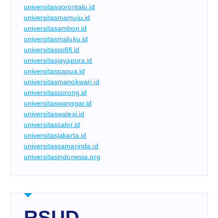
universitasgorontalo.id
universitasmamuju.id
universitasambon.id
universitasmaluku.id
universitassofifi.id
universitasjayapura.id
universitaspapua.id
universitasmanokwari.id
universitassorong.id
universitaswanggar.id
universitaswalesi.id
universitassalor.id
universitasjakarta.id
universitassamarinda.id
universitasindonesia.org
RSUD