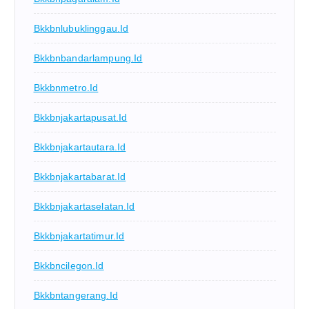
Bkkbnlubuklinggau.id
Bkkbnbandarlampung.id
Bkkbnmetro.id
Bkkbnjakartapusat.id
Bkkbnjakartautara.id
Bkkbnjakartabarat.id
Bkkbnjakartaselatan.id
Bkkbnjakartatimur.id
Bkkbncilegon.id
Bkkbntangerang.id