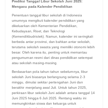
Prediksi Tanggal Libur Sekolah Juni 2025:
Mengacu pada Kalender Pendidikan
Penentuan tanggal libur sekolah di Indonesia
umumnya mengikuti kalender pendidikan yang
dikeluarkan oleh Kementerian Pendidikan,
Kebudayaan, Riset, dan Teknologi
(Kemendikbudristek). Namun, kalender ini seringkali
berbeda antar provinsi, dan bahkan antar sekolah,
terutama sekolah swasta yang memiliki otonomi lebih
besar. Oleh karena itu, penting untuk memantau
pengumuman resmi dari dinas pendidikan setempat
atau sekolah masing-masing.
Berdasarkan pola tahun-tahun sebelumnya, libur
sekolah Juni biasanya berlangsung selama 2-3
minggu, dimulai sekitar pertengahan Juni dan
berakhir menjelang awal Juli. Untuk tahun 2025,
perkiraan libur sekolah Juni adalah antara tanggal 14
Juni 2025 hingga 6 Juli 2025. Rentang waktu ini
memungkinkan siswa dan keluarga untuk