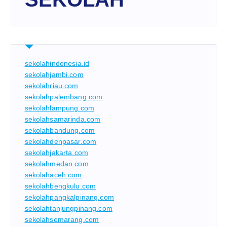
sekolahindonesia.id
sekolahjambi.com
sekolahriau.com
sekolahpalembang.com
sekolahlampung.com
sekolahsamarinda.com
sekolahbandung.com
sekolahdenpasar.com
sekolahjakarta.com
sekolahmedan.com
sekolahaceh.com
sekolahbengkulu.com
sekolahpangkalpinang.com
sekolahtanjungpinang.com
sekolahsemarang.com