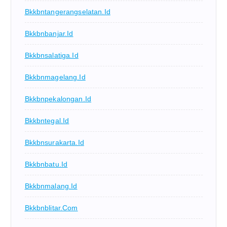
Bkkbntangerangselatan.id
Bkkbnbanjar.id
Bkkbnsalatiga.id
Bkkbnmagelang.id
Bkkbnpekalongan.id
Bkkbntegal.id
Bkkbnsurakarta.id
Bkkbnbatu.id
Bkkbnmalang.id
Bkkbnblitar.com