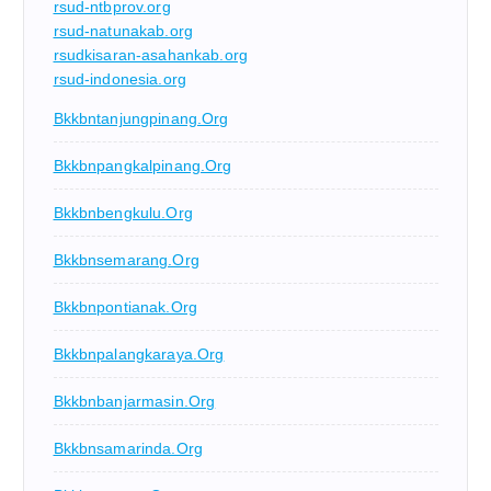
rsud-ntbprov.org
rsud-natunakab.org
rsudkisaran-asahankab.org
rsud-indonesia.org
Bkkbntanjungpinang.org
Bkkbnpangkalpinang.org
Bkkbnbengkulu.org
Bkkbnsemarang.org
Bkkbnpontianak.org
Bkkbnpalangkaraya.org
Bkkbnbanjarmasin.org
Bkkbnsamarinda.org