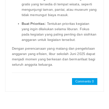
gratis yang tersedia di tempat wisata, seperti
mengunjungi taman, pantai, atau museum yang
tidak memungut biaya masuk.
Buat Prioritas:
Tentukan prioritas kegiatan
yang ingin dilakukan selama liburan. Fokus
pada kegiatan yang paling penting dan sisihkan
anggaran untuk kegiatan tersebut.
Dengan perencanaan yang matang dan pengelolaan
anggaran yang efisien, libur sekolah Juni 2025 dapat
menjadi momen yang berkesan dan bermanfaat bagi
seluruh anggota keluarga.
Comments 0