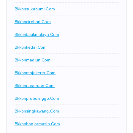
Bkkbnsukabumi.com
Bkkbncirebon.com
Bkkbntasikmalaya.com
Bkkbnkediri.com
Bkkbnmadiun.com
Bkkbnmojokerto.com
Bkkbnpasuruan.com
Bkkbnprobolinggo.com
Bkkbnsingkawang.com
Bkkbnbanjarmasin.com