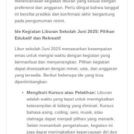
merencanakan kegiatan liburan yang sesuai dengan
preferensi dan anggaran. Perlu diingat bahwa tanggal
ini bersifat prediksi dan konfirmasi akhir bergantung
pada pengumuman resmi.
Ide Kegiatan Liburan Sekolah Juni 2025: Pilihan
Edukatif dan Rekreatif
Libur sekolah Juni 2025 menawarkan kesempatan
emas untuk mengisi waktu dengan kegiatan yang
bermanfaat dan menyenangkan. Pilihan kegiatan
dapat disesuaikan dengan minat, usia, dan anggaran
yang tersedia. Berikut beberapa ide yang bisa
dipertimbangkan:
Mengikuti Kursus atau Pelatihan:
Liburan
adalah waktu yang tepat untuk meningkatkan
keterampilan di bidang yang diminati. Kursus
bahasa asing, coding, seni, musik, atau
olahraga dapat menjadi pilihan yang menarik.
Selain menambah pengetahuan, kegiatan ini
juga dapat meningkatkan kepercayaan diri dan