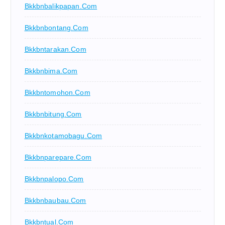
Bkkbnbalikpapan.com
Bkkbnbontang.com
Bkkbntarakan.com
Bkkbnbima.com
Bkkbntomohon.com
Bkkbnbitung.com
Bkkbnkotamobagu.com
Bkkbnparepare.com
Bkkbnpalopo.com
Bkkbnbaubau.com
Bkkbntual.com