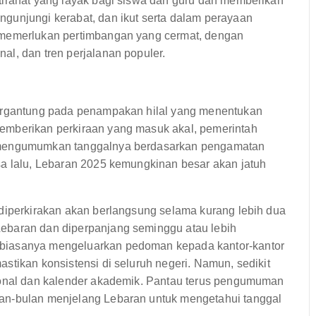
tirahat yang layak bagi siswa dan guru dan memberikan
gunjungi kerabat, dan ikut serta dalam perayaan
 memerlukan pertimbangan yang cermat, dengan
l, dan tren perjalanan populer.
bergantung pada penampakan hilal yang menentukan
emberikan perkiraan yang masuk akal, pemerintah
i mengumumkan tanggalnya berdasarkan pengamatan
sa lalu, Lebaran 2025 kemungkinan besar akan jatuh
 diperkirakan akan berlangsung selama kurang lebih dua
ebaran dan diperpanjang seminggu atau lebih
 biasanya mengeluarkan pedoman kepada kantor-kantor
stikan konsistensi di seluruh negeri. Namun, sedikit
gional dan kalender akademik. Pantau terus pengumuman
an-bulan menjelang Lebaran untuk mengetahui tanggal