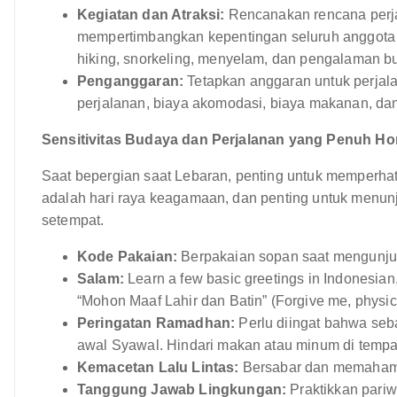
Kegiatan dan Atraksi:
Rencanakan rencana perja
mempertimbangkan kepentingan seluruh anggota ke
hiking, snorkeling, menyelam, dan pengalaman b
Penganggaran:
Tetapkan anggaran untuk perjala
perjalanan, biaya akomodasi, biaya makanan, dan 
Sensitivitas Budaya dan Perjalanan yang Penuh Ho
Saat bepergian saat Lebaran, penting untuk memperhat
adalah hari raya keagamaan, dan penting untuk menun
setempat.
Kode Pakaian:
Berpakaian sopan saat mengunju
Salam:
Learn a few basic greetings in Indonesian, 
“Mohon Maaf Lahir dan Batin” (Forgive me, physical
Peringatan Ramadhan:
Perlu diingat bahwa se
awal Syawal. Hindari makan atau minum di temp
Kemacetan Lalu Lintas:
Bersabar dan memahami 
Tanggung Jawab Lingkungan:
Praktikkan pari