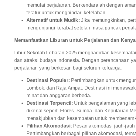
memulai perjalanan. Berkendaralah dengan aman d
teratur untuk menghindari kelelahan.
Alternatif untuk Mudik:
Jika memungkinkan, pertim
mengunjungi kerabat setelah masa puncak perjala
Memanfaatkan Liburan untuk Perjalanan dan Keny
Libur Sekolah Lebaran 2025 menghadirkan kesempatan
dan atraksi budaya Indonesia. Dengan perencanaan y
perjalanan yang berkesan bagi seluruh keluarga.
Destinasi Populer:
Pertimbangkan untuk mengunju
Lombok, dan Raja Ampat. Destinasi ini menawark
minat dan anggaran berbeda.
Destinasi Terpencil:
Untuk pengalaman yang lebih
dikenal seperti Flores, Sumba, dan Kepulauan M
menakjubkan dan kesempatan untuk membenamkan
Pilihan Akomodasi:
Pesan akomodasi jauh-jauh ha
Pertimbangkan berbagai pilihan akomodasi, terma