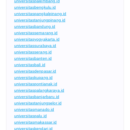
universitaspalembang.id
universitasbengkulu.id
universitaspangkalpinang.id
universitastanjungpinang.id
universitasbandung.id
universitassemarang.id
universitasyogyakarta.id
universitassurabaya.id
universitasserang.id
universitasbanten.id
universitasbali.id
universitasdenpasar.id
universitaskupang.id
universitaspontianak.id
universitaspalangkaraya.id
universitasbanjarbaru.id
universitastanjungselor.id
universitasmanado.id
universitaspalu.id
universitasmakassar.id
universitaskendari.id