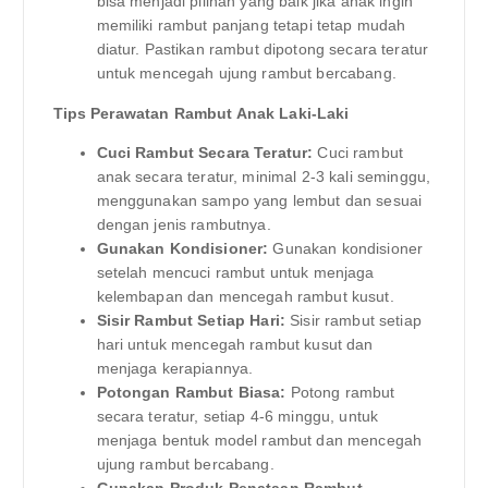
bisa menjadi pilihan yang baik jika anak ingin
memiliki rambut panjang tetapi tetap mudah
diatur. Pastikan rambut dipotong secara teratur
untuk mencegah ujung rambut bercabang.
Tips Perawatan Rambut Anak Laki-Laki
Cuci Rambut Secara Teratur:
Cuci rambut
anak secara teratur, minimal 2-3 kali seminggu,
menggunakan sampo yang lembut dan sesuai
dengan jenis rambutnya.
Gunakan Kondisioner:
Gunakan kondisioner
setelah mencuci rambut untuk menjaga
kelembapan dan mencegah rambut kusut.
Sisir Rambut Setiap Hari:
Sisir rambut setiap
hari untuk mencegah rambut kusut dan
menjaga kerapiannya.
Potongan Rambut Biasa:
Potong rambut
secara teratur, setiap 4-6 minggu, untuk
menjaga bentuk model rambut dan mencegah
ujung rambut bercabang.
Gunakan Produk Penataan Rambut