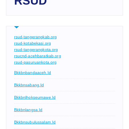
RSUD
rsud-tangerangkab.org
rsud-kotabekasi.org
rsud-tangerangkota.org
rsucnd-acehbaratkab.org
rsud-pasuruankota.org
Bkkbnbandaaceh.id
Bkkbnsabang.id
Bkkbnlhokseumawe.id
Bkkbnlangsa.id
Bkkbnsubulussalam.id