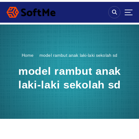
S
k
i
p
t
o
c
o
Home
model rambut anak laki-laki sekolah sd
n
t
model rambut anak
e
n
laki-laki sekolah sd
t