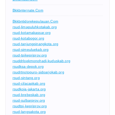
Bkkbnternate.com
Bkkbntidorekepulauan.com
rsud-limapuluhkotakab.org
rsud-kotamakassar.org
rsud-kotabogor.org
rsud-tanjungpinangkota.org
rsud-simeuluekab.org
rsud-tpikepriprov.org
rsuddrloekmonohadi-kuduskab.org
rsudksa-depok.org
rsudrtnotopuro-sidoarjokab.org
rsud-sintang.org
rsud-cilacapkab.org
rsudkoja-jakarta.org
rsud-brebeskab.org
rsud-sulbarprov.org
rsudtpi-kepriprov.org
rsud-langsakota.org