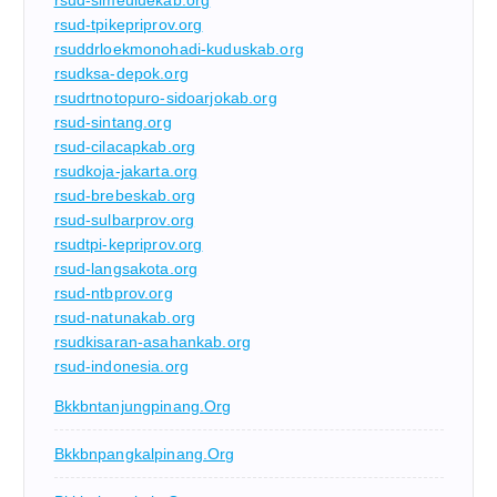
rsud-tpikepriprov.org
rsuddrloekmonohadi-kuduskab.org
rsudksa-depok.org
rsudrtnotopuro-sidoarjokab.org
rsud-sintang.org
rsud-cilacapkab.org
rsudkoja-jakarta.org
rsud-brebeskab.org
rsud-sulbarprov.org
rsudtpi-kepriprov.org
rsud-langsakota.org
rsud-ntbprov.org
rsud-natunakab.org
rsudkisaran-asahankab.org
rsud-indonesia.org
Bkkbntanjungpinang.org
Bkkbnpangkalpinang.org