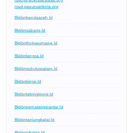
rsucnd-acehbaratkab.org
rsud-pasuruankota.org
Bkkbnbandaaceh.id
Bkkbnsabang.id
Bkkbnlhokseumawe.id
Bkkbnlangsa.id
Bkkbnsubulussalam.id
Bkkbnbinjai.id
Bkkbntebingtinggi.id
Bkkbnpematangsiantar.id
Bkkbntanjungbalai.id
Bkkbnsibolga.id