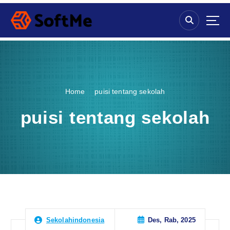
S
k
i
p
t
o
c
o
Home
puisi tentang sekolah
n
t
puisi tentang sekolah
e
n
t
Des, Rab, 2025
Sekolahindonesia