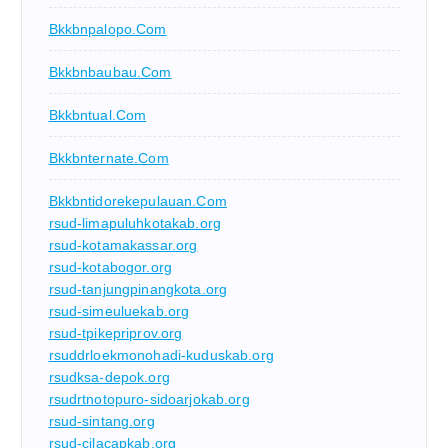
Bkkbnpalopo.com
Bkkbnbaubau.com
Bkkbntual.com
Bkkbnternate.com
Bkkbntidorekepulauan.com
rsud-limapuluhkotakab.org
rsud-kotamakassar.org
rsud-kotabogor.org
rsud-tanjungpinangkota.org
rsud-simeuluekab.org
rsud-tpikepriprov.org
rsuddrloekmonohadi-kuduskab.org
rsudksa-depok.org
rsudrtnotopuro-sidoarjokab.org
rsud-sintang.org
rsud-cilacapkab.org