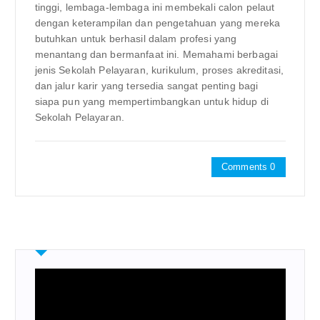
tinggi, lembaga-lembaga ini membekali calon pelaut
dengan keterampilan dan pengetahuan yang mereka
butuhkan untuk berhasil dalam profesi yang
menantang dan bermanfaat ini. Memahami berbagai
jenis Sekolah Pelayaran, kurikulum, proses akreditasi,
dan jalur karir yang tersedia sangat penting bagi
siapa pun yang mempertimbangkan untuk hidup di
Sekolah Pelayaran.
Comments 0