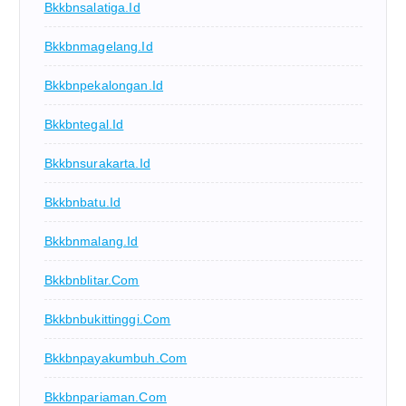
Bkkbnsalatiga.id
Bkkbnmagelang.id
Bkkbnpekalongan.id
Bkkbntegal.id
Bkkbnsurakarta.id
Bkkbnbatu.id
Bkkbnmalang.id
Bkkbnblitar.com
Bkkbnbukittinggi.com
Bkkbnpayakumbuh.com
Bkkbnpariaman.com