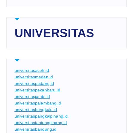
UNIVERSITAS
universitasaceh.id
universitasmedan.id
universitaspadang.id
universitaspekanbaru.id
universitasjambi.id
universitaspalembang.id
universitasbengkulu.id
universitaspangkalpinang.id
universitastanjungpinang.id
universitasbandung.id