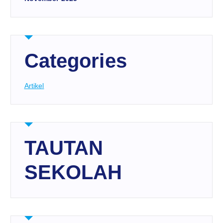
Categories
Artikel
TAUTAN
SEKOLAH