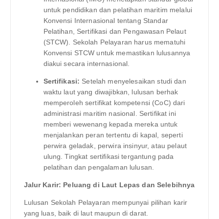
untuk pendidikan dan pelatihan maritim melalui
Konvensi Internasional tentang Standar
Pelatihan, Sertifikasi dan Pengawasan Pelaut
(STCW). Sekolah Pelayaran harus mematuhi
Konvensi STCW untuk memastikan lulusannya
diakui secara internasional.
Sertifikasi:
Setelah menyelesaikan studi dan
waktu laut yang diwajibkan, lulusan berhak
memperoleh sertifikat kompetensi (CoC) dari
administrasi maritim nasional. Sertifikat ini
memberi wewenang kepada mereka untuk
menjalankan peran tertentu di kapal, seperti
perwira geladak, perwira insinyur, atau pelaut
ulung. Tingkat sertifikasi tergantung pada
pelatihan dan pengalaman lulusan.
Jalur Karir: Peluang di Laut Lepas dan Selebihnya
Lulusan Sekolah Pelayaran mempunyai pilihan karir
yang luas, baik di laut maupun di darat.