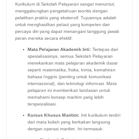
Kurikulum di Sekolah Pelayaran sangat menuntut,
menggabungkan pengetahuan teoritis dengan
pelatihan praktis yang ekstensif. Tujuannya adalah
untuk menghasilkan pelaut yang kompeten dan
percaya diri yang dapat menangani tanggung jawab
peran mereka secara efektif.
Mata Pelajaran Akademik Inti:
Terlepas dari
spesialisasinya, semua Sekolah Pelayaran
menekankan mata pelajaran akademik dasar
seperti matematika, fisika, kimia, kemahiran
bahasa Inggris (penting untuk komunikasi
internasional), dan teknologi informasi. Mata
pelajaran ini memberikan landasan untuk
memahami konsep maritim yang lebih
terspesialisasi.
Kursus Khusus Maritim:
Inti kurikulum terdiri
dari mata kuliah yang berkaitan langsung
dengan operasi maritim. Ini termasuk: