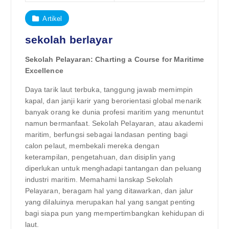
Artikel
sekolah berlayar
Sekolah Pelayaran: Charting a Course for Maritime
Excellence
Daya tarik laut terbuka, tanggung jawab memimpin
kapal, dan janji karir yang berorientasi global menarik
banyak orang ke dunia profesi maritim yang menuntut
namun bermanfaat. Sekolah Pelayaran, atau akademi
maritim, berfungsi sebagai landasan penting bagi
calon pelaut, membekali mereka dengan
keterampilan, pengetahuan, dan disiplin yang
diperlukan untuk menghadapi tantangan dan peluang
industri maritim. Memahami lanskap Sekolah
Pelayaran, beragam hal yang ditawarkan, dan jalur
yang dilaluinya merupakan hal yang sangat penting
bagi siapa pun yang mempertimbangkan kehidupan di
laut.