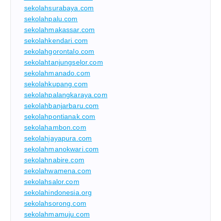
sekolahsurabaya.com
sekolahpalu.com
sekolahmakassar.com
sekolahkendari.com
sekolahgorontalo.com
sekolahtanjungselor.com
sekolahmanado.com
sekolahkupang.com
sekolahpalangkaraya.com
sekolahbanjarbaru.com
sekolahpontianak.com
sekolahambon.com
sekolahjayapura.com
sekolahmanokwari.com
sekolahnabire.com
sekolahwamena.com
sekolahsalor.com
sekolahindonesia.org
sekolahsorong.com
sekolahmamuju.com