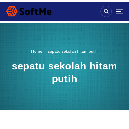
S
k
i
p
t
o
c
o
Home
sepatu sekolah hitam putih
n
t
sepatu sekolah hitam
e
n
putih
t