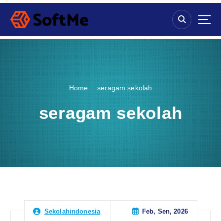
S
k
i
p
t
o
c
o
Home
seragam sekolah
n
t
seragam sekolah
e
n
t
Feb, Sen, 2026
Sekolahindonesia