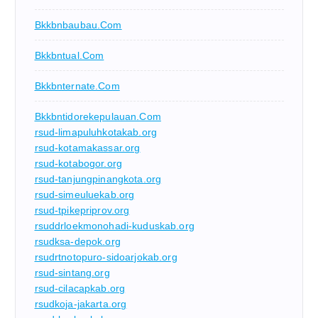
Bkkbnbaubau.com
Bkkbntual.com
Bkkbnternate.com
Bkkbntidorekepulauan.com
rsud-limapuluhkotakab.org
rsud-kotamakassar.org
rsud-kotabogor.org
rsud-tanjungpinangkota.org
rsud-simeuluekab.org
rsud-tpikepriprov.org
rsuddrloekmonohadi-kuduskab.org
rsudksa-depok.org
rsudrtnotopuro-sidoarjokab.org
rsud-sintang.org
rsud-cilacapkab.org
rsudkoja-jakarta.org