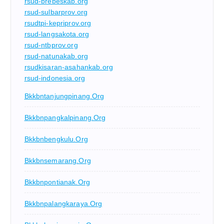
rsud-brebeskab.org
rsud-sulbarprov.org
rsudtpi-kepriprov.org
rsud-langsakota.org
rsud-ntbprov.org
rsud-natunakab.org
rsudkisaran-asahankab.org
rsud-indonesia.org
Bkkbntanjungpinang.org
Bkkbnpangkalpinang.org
Bkkbnbengkulu.org
Bkkbnsemarang.org
Bkkbnpontianak.org
Bkkbnpalangkaraya.org