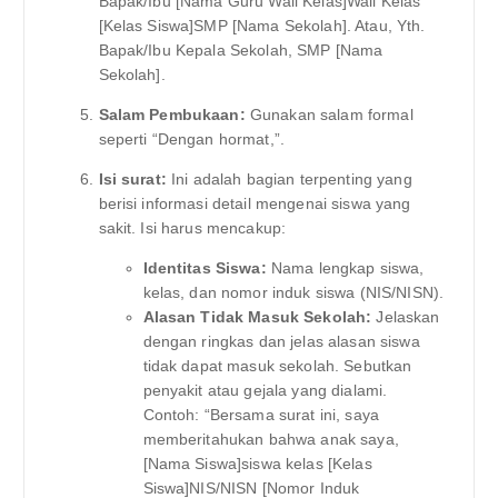
Bapak/Ibu [Nama Guru Wali Kelas]Wali Kelas
[Kelas Siswa]SMP [Nama Sekolah]. Atau, Yth.
Bapak/Ibu Kepala Sekolah, SMP [Nama
Sekolah].
Salam Pembukaan:
Gunakan salam formal
seperti “Dengan hormat,”.
Isi surat:
Ini adalah bagian terpenting yang
berisi informasi detail mengenai siswa yang
sakit. Isi harus mencakup:
Identitas Siswa:
Nama lengkap siswa,
kelas, dan nomor induk siswa (NIS/NISN).
Alasan Tidak Masuk Sekolah:
Jelaskan
dengan ringkas dan jelas alasan siswa
tidak dapat masuk sekolah. Sebutkan
penyakit atau gejala yang dialami.
Contoh: “Bersama surat ini, saya
memberitahukan bahwa anak saya,
[Nama Siswa]siswa kelas [Kelas
Siswa]NIS/NISN [Nomor Induk