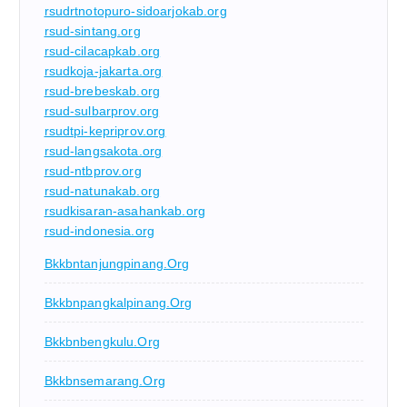
rsudrtnotopuro-sidoarjokab.org
rsud-sintang.org
rsud-cilacapkab.org
rsudkoja-jakarta.org
rsud-brebeskab.org
rsud-sulbarprov.org
rsudtpi-kepriprov.org
rsud-langsakota.org
rsud-ntbprov.org
rsud-natunakab.org
rsudkisaran-asahankab.org
rsud-indonesia.org
Bkkbntanjungpinang.org
Bkkbnpangkalpinang.org
Bkkbnbengkulu.org
Bkkbnsemarang.org