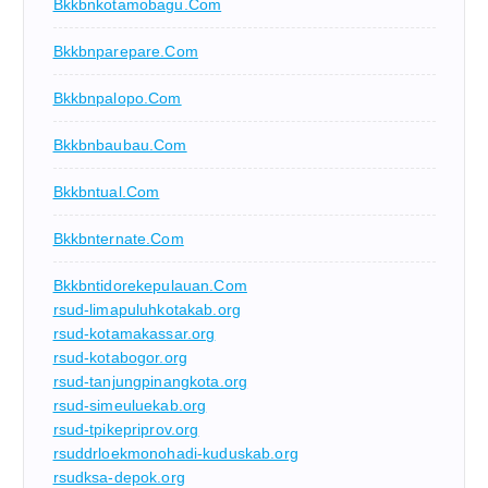
Bkkbnkotamobagu.com
Bkkbnparepare.com
Bkkbnpalopo.com
Bkkbnbaubau.com
Bkkbntual.com
Bkkbnternate.com
Bkkbntidorekepulauan.com
rsud-limapuluhkotakab.org
rsud-kotamakassar.org
rsud-kotabogor.org
rsud-tanjungpinangkota.org
rsud-simeuluekab.org
rsud-tpikepriprov.org
rsuddrloekmonohadi-kuduskab.org
rsudksa-depok.org