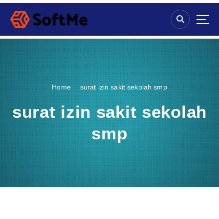
S
k
i
p
t
o
c
o
Home
surat izin sakit sekolah smp
n
t
surat izin sakit sekolah
e
n
smp
t