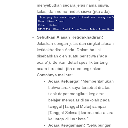
menyebutkan secara jelas nama siswa,
kelas, dan nomor induk siswa (jika ada):
Saya yang bertanda tangan di bawah ini, orang tua/wali murid 
Nama: [Nama Siswa]

Kelas: [Kelas]

NIS/NISN: [Nomor Induk Siswa/Nomor Induk Siswa Nasional]
Sebutkan Alasan Ketidakhadiran:
Jelaskan dengan jelas dan singkat alasan
ketidakhadiran Anda. Dalam hal ini
disebabkan oleh suatu peristiwa (“ada
acara”). Berikan detail spesifik tentang
acara tersebut, jika memungkinkan.
Contohnya meliputi:
Acara Keluarga:
“Memberitahukan
bahwa anak saya tersebut di atas
tidak dapat mengikuti kegiatan
belajar mengajar di sekolah pada
tanggal [Tanggal Mulai] sampai
[Tanggal Selesai] karena ada acara
keluarga di luar kota.”
Acara Keagamaan:
“Sehubungan