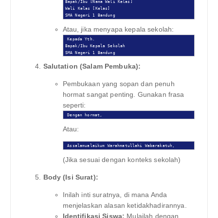
Bapak/Ibu [Nama Wali Kelas]

Wali Kelas [Kelas]

SMA Negeri 1 Bandung
Atau, jika menyapa kepala sekolah:
Kepada Yth.

Bapak/Ibu Kepala Sekolah

SMA Negeri 1 Bandung
Salutation (Salam Pembuka):
Pembukaan yang sopan dan penuh
hormat sangat penting. Gunakan frasa
seperti:
Dengan hormat,
Atau:
Assalamualaikum Warahmatullahi Wabarakatuh,
(Jika sesuai dengan konteks sekolah)
Body (Isi Surat):
Inilah inti suratnya, di mana Anda
menjelaskan alasan ketidakhadirannya.
Identifikasi Siswa:
Mulailah dengan