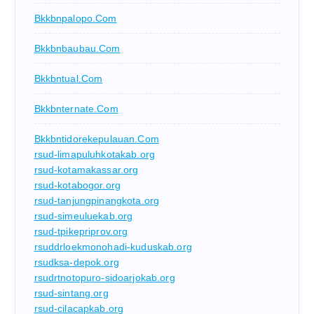
Bkkbnpalopo.com
Bkkbnbaubau.com
Bkkbntual.com
Bkkbnternate.com
Bkkbntidorekepulauan.com
rsud-limapuluhkotakab.org
rsud-kotamakassar.org
rsud-kotabogor.org
rsud-tanjungpinangkota.org
rsud-simeuluekab.org
rsud-tpikepriprov.org
rsuddrloekmonohadi-kuduskab.org
rsudksa-depok.org
rsudrtnotopuro-sidoarjokab.org
rsud-sintang.org
rsud-cilacapkab.org