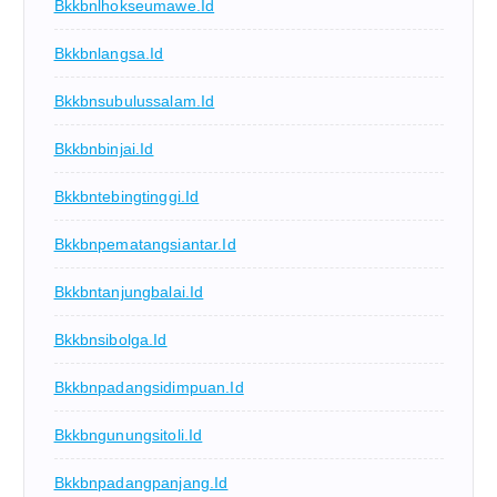
Bkkbnlhokseumawe.id
Bkkbnlangsa.id
Bkkbnsubulussalam.id
Bkkbnbinjai.id
Bkkbntebingtinggi.id
Bkkbnpematangsiantar.id
Bkkbntanjungbalai.id
Bkkbnsibolga.id
Bkkbnpadangsidimpuan.id
Bkkbngunungsitoli.id
Bkkbnpadangpanjang.id