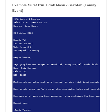
Example Surat Izin Tidak Masuk Sekolah (Family
Event)
SMA Negeri 1 Bandung

Jalan Ir. H. Juanda No. 93

Bandung, Jawa Barat

26 Oktober 2023

Kepada Yth.

Ibu Ani Susanti

Wali Kelas X-2

SMA Negeri 1 Bandung

Dengan hormat,

Saya yang bertanda tangan di bawah ini, orang tua/wali murid dari:

Nama: Budi Santoso

Kelas: X-2

NIS: 12345

Memberitahukan bahwa anak saya tersebut di atas tidak dapat mengikuti kegiat
Kami selaku orang tua/wali murid akan memastikan bahwa anak kami akan mengeja
Demikian surat izin ini kami sampaikan, atas perhatian Ibu kami ucapkan terim
Hormat kami,

[Tanda Tangan]
