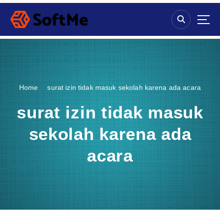
S
k
i
p
t
o
c
o
Home
surat izin tidak masuk sekolah karena ada acara
n
t
surat izin tidak masuk
e
n
sekolah karena ada
t
acara