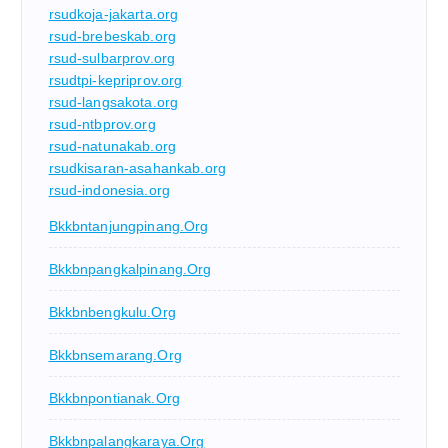
rsudkoja-jakarta.org
rsud-brebeskab.org
rsud-sulbarprov.org
rsudtpi-kepriprov.org
rsud-langsakota.org
rsud-ntbprov.org
rsud-natunakab.org
rsudkisaran-asahankab.org
rsud-indonesia.org
Bkkbntanjungpinang.org
Bkkbnpangkalpinang.org
Bkkbnbengkulu.org
Bkkbnsemarang.org
Bkkbnpontianak.org
Bkkbnpalangkaraya.org