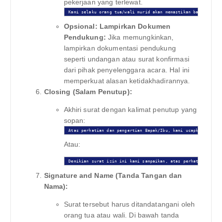
pekerjaan yang terlewat.
Kami selaku orang tua/wali murid akan memastikan bahwa anak 
Opsional: Lampirkan Dokumen
Pendukung:
Jika memungkinkan,
lampirkan dokumentasi pendukung
seperti undangan atau surat konfirmasi
dari pihak penyelenggara acara. Hal ini
memperkuat alasan ketidakhadirannya.
Closing (Salam Penutup):
Akhiri surat dengan kalimat penutup yang
sopan:
Atas perhatian dan pengertian Bapak/Ibu, kami ucapkan terima
Atau:
Demikian surat izin ini kami sampaikan, atas perhatian Bapak
Signature and Name (Tanda Tangan dan
Nama):
Surat tersebut harus ditandatangani oleh
orang tua atau wali. Di bawah tanda