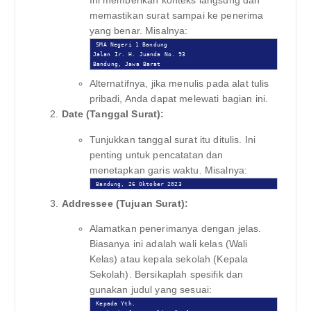
memastikan surat sampai ke penerima
yang benar. Misalnya:
SMA Negeri 1 Bandung

Jalan Ir. H. Juanda No. 93

Bandung, Jawa Barat
Alternatifnya, jika menulis pada alat tulis
pribadi, Anda dapat melewati bagian ini.
Date (Tanggal Surat):
Tunjukkan tanggal surat itu ditulis. Ini
penting untuk pencatatan dan
menetapkan garis waktu. Misalnya:
Bandung, 26 Oktober 2023
Addressee (Tujuan Surat):
Alamatkan penerimanya dengan jelas.
Biasanya ini adalah wali kelas (Wali
Kelas) atau kepala sekolah (Kepala
Sekolah). Bersikaplah spesifik dan
gunakan judul yang sesuai:
Kepada Yth.
