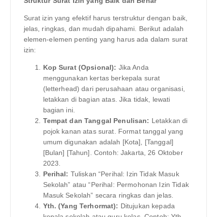
Struktur Surat Izin yang Baik dan Benar
Surat izin yang efektif harus terstruktur dengan baik,
jelas, ringkas, dan mudah dipahami. Berikut adalah
elemen-elemen penting yang harus ada dalam surat
izin:
Kop Surat (Opsional):
Jika Anda
menggunakan kertas berkepala surat
(letterhead) dari perusahaan atau organisasi,
letakkan di bagian atas. Jika tidak, lewati
bagian ini.
Tempat dan Tanggal Penulisan:
Letakkan di
pojok kanan atas surat. Format tanggal yang
umum digunakan adalah [Kota], [Tanggal]
[Bulan] [Tahun]. Contoh: Jakarta, 26 Oktober
2023.
Perihal:
Tuliskan “Perihal: Izin Tidak Masuk
Sekolah” atau “Perihal: Permohonan Izin Tidak
Masuk Sekolah” secara ringkas dan jelas.
Yth. (Yang Terhormat):
Ditujukan kepada
kepala sekolah atau guru kelas. Contoh: Yth.