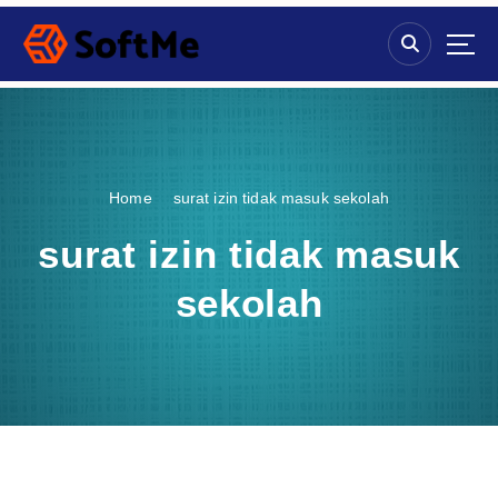
S
k
i
p
t
o
c
o
Home
surat izin tidak masuk sekolah
n
t
surat izin tidak masuk
e
n
sekolah
t