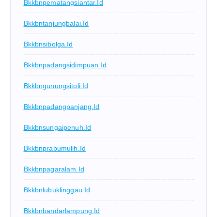
Bkkbnpematangsiantar.id
Bkkbntanjungbalai.id
Bkkbnsibolga.id
Bkkbnpadangsidimpuan.id
Bkkbngunungsitoli.id
Bkkbnpadangpanjang.id
Bkkbnsungaipenuh.id
Bkkbnprabumulih.id
Bkkbnpagaralam.id
Bkkbnlubuklinggau.id
Bkkbnbandarlampung.id