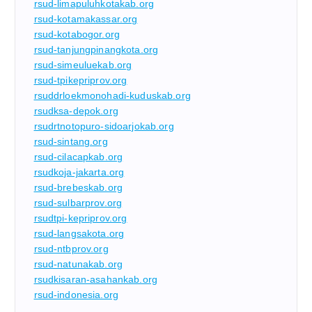
rsud-limapuluhkotakab.org
rsud-kotamakassar.org
rsud-kotabogor.org
rsud-tanjungpinangkota.org
rsud-simeuluekab.org
rsud-tpikepriprov.org
rsuddrloekmonohadi-kuduskab.org
rsudksa-depok.org
rsudrtnotopuro-sidoarjokab.org
rsud-sintang.org
rsud-cilacapkab.org
rsudkoja-jakarta.org
rsud-brebeskab.org
rsud-sulbarprov.org
rsudtpi-kepriprov.org
rsud-langsakota.org
rsud-ntbprov.org
rsud-natunakab.org
rsudkisaran-asahankab.org
rsud-indonesia.org