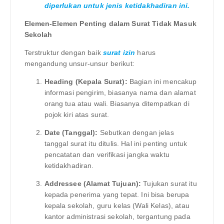
diperlukan untuk jenis ketidakhadiran ini.
Elemen-Elemen Penting dalam Surat Tidak Masuk
Sekolah
Terstruktur dengan baik
surat izin
harus
mengandung unsur-unsur berikut:
Heading (Kepala Surat):
Bagian ini mencakup
informasi pengirim, biasanya nama dan alamat
orang tua atau wali. Biasanya ditempatkan di
pojok kiri atas surat.
Date (Tanggal):
Sebutkan dengan jelas
tanggal surat itu ditulis. Hal ini penting untuk
pencatatan dan verifikasi jangka waktu
ketidakhadiran.
Addressee (Alamat Tujuan):
Tujukan surat itu
kepada penerima yang tepat. Ini bisa berupa
kepala sekolah, guru kelas (Wali Kelas), atau
kantor administrasi sekolah, tergantung pada