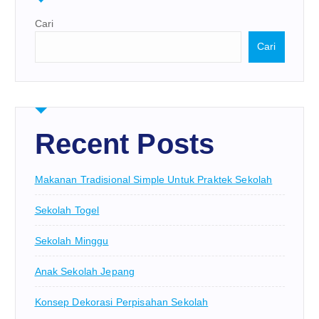
Cari
Cari
Recent Posts
Makanan Tradisional Simple Untuk Praktek Sekolah
Sekolah Togel
Sekolah Minggu
Anak Sekolah Jepang
Konsep Dekorasi Perpisahan Sekolah