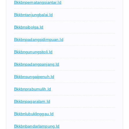
Bkkbnpematangsiantar.id
Bkkbntanjungbalai.id
Bkkbnsibolga.id
Bkkbnpadangsidimpuan.id
Bkkbngunungsitoli.id
Bkkbnpadangpanjang.id
Bkkbnsungaipenuh.id
Bkkbnprabumulih.id
Bkkbnpagaralam.id
Bkkbnlubuklinggau.id
Bkkbnbandarlampung.id