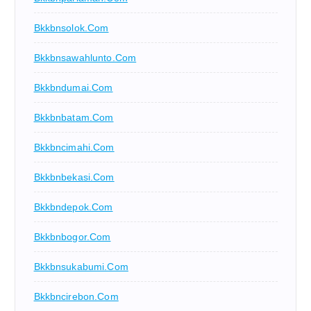
Bkkbnsolok.com
Bkkbnsawahlunto.com
Bkkbndumai.com
Bkkbnbatam.com
Bkkbncimahi.com
Bkkbnbekasi.com
Bkkbndepok.com
Bkkbnbogor.com
Bkkbnsukabumi.com
Bkkbncirebon.com