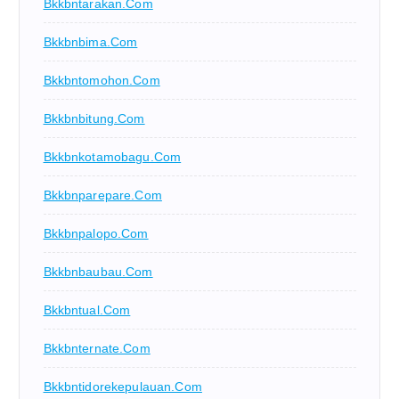
Bkkbntarakan.com
Bkkbnbima.com
Bkkbntomohon.com
Bkkbnbitung.com
Bkkbnkotamobagu.com
Bkkbnparepare.com
Bkkbnpalopo.com
Bkkbnbaubau.com
Bkkbntual.com
Bkkbnternate.com
Bkkbntidorekepulauan.com