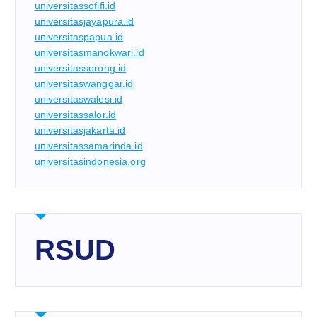
universitassofifi.id
universitasjayapura.id
universitaspapua.id
universitasmanokwari.id
universitassorong.id
universitaswanggar.id
universitaswalesi.id
universitassalor.id
universitasjakarta.id
universitassamarinda.id
universitasindonesia.org
RSUD