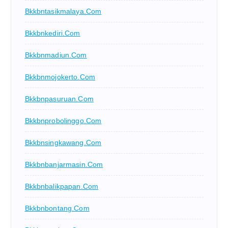
Bkkbntasikmalaya.com
Bkkbnkediri.com
Bkkbnmadiun.com
Bkkbnmojokerto.com
Bkkbnpasuruan.com
Bkkbnprobolinggo.com
Bkkbnsingkawang.com
Bkkbnbanjarmasin.com
Bkkbnbalikpapan.com
Bkkbnbontang.com