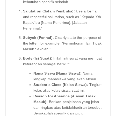
kebutuhan spesifik sekolah.
Salutation (Salam Pembuka):
Use a formal
and respectful salutation, such as “Kepada Yth.
Bapak/Ibu [Nama Penerima], [Jabatan
Penerima].”
Subyek (Perihal):
Clearly state the purpose of
the letter, for example, “Permohonan Izin Tidak
Masuk Sekolah.”
Body (Isi Surat):
Inilah inti surat yang memuat
keterangan sebagai berikut:
Nama Siswa (Nama Siswa):
Nama
lengkap mahasiswa yang akan absen.
Student’s Class (Kelas Siswa):
Tingkat
kelas atau kelas siswa saat ini.
Reason for Absence (Alasan Tidak
Masuk):
Berikan penjelasan yang jelas
dan ringkas atas ketidakhadiran tersebut.
Bersikaplah spesifik dan jujur.