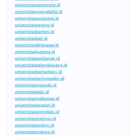
universitassemarang.id
universitasyogyakarta.id
universitassurabaya.id
universitasserang.id
universitasbanten.id
universitasbali.id
universitasdenpasar.id
universitaskupang.id
universitaspontianak.id
universitaspalangkaraya.id
universitasbanjarbaru.id
universitastanjungselor.id
universitasmanado.id
universitaspalu.id
universitasmakassar.id
universitaskendari.id
universitasgorontalo.id
universitasmamuju.id
universitasambon.id
universitasmaluku.id