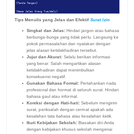
[Tanda Tangan]

[Nama Jelas Orang Tua/Wali]
Tips Menulis yang Jelas dan Efektif
Surat Izin
Singkat dan Jelas:
Hindari jargon atau bahasa
berbunga-bunga yang tidak perlu. Langsung ke
pokok permasalahan dan nyatakan dengan
jelas alasan ketidakhadiran tersebut.
Jujur dan Akurat:
Selalu berikan informasi
yang benar. Salah mengartikan alasan
ketidakhadiran dapat menimbulkan
konsekuensi negatif.
Gunakan Bahasa Formal:
Pertahankan nada
profesional dan hormat di seluruh surat. Hindari
bahasa gaul atau informal.
Koreksi dengan Hati-hati:
Sebelum mengirim
surat, periksalah dengan cermat apakah ada
kesalahan tata bahasa atau kesalahan ketik.
Ikuti Kebijakan Sekolah:
Biasakan diri Anda
dengan kebijakan khusus sekolah mengenai