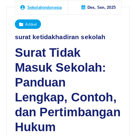
Des, Sen, 2025
Sekolahindonesia
Artikel
surat ketidakhadiran sekolah
Surat Tidak
Masuk Sekolah:
Panduan
Lengkap, Contoh,
dan Pertimbangan
Hukum