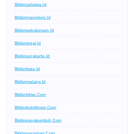
Bkkbnsalatiga.id
Bkkbnmagelang.id
Bkkbnpekalongan.id
Bkkbntegal.id
Bkkbnsurakarta.id
Bkkbnbatu.id
Bkkbnmalang.id
Bkkbnblitar.com
Bkkbnbukittinggi.com
Bkkbnpayakumbuh.com
Bkkbnpariaman.com