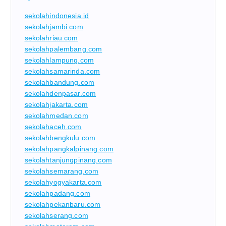
sekolahindonesia.id
sekolahjambi.com
sekolahriau.com
sekolahpalembang.com
sekolahlampung.com
sekolahsamarinda.com
sekolahbandung.com
sekolahdenpasar.com
sekolahjakarta.com
sekolahmedan.com
sekolahaceh.com
sekolahbengkulu.com
sekolahpangkalpinang.com
sekolahtanjungpinang.com
sekolahsemarang.com
sekolahyogyakarta.com
sekolahpadang.com
sekolahpekanbaru.com
sekolahserang.com