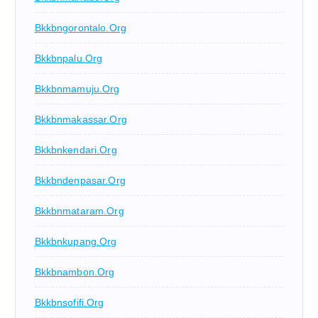
Bkkbngorontalo.org
Bkkbnpalu.org
Bkkbnmamuju.org
Bkkbnmakassar.org
Bkkbnkendari.org
Bkkbndenpasar.org
Bkkbnmataram.org
Bkkbnkupang.org
Bkkbnambon.org
Bkkbnsofifi.org