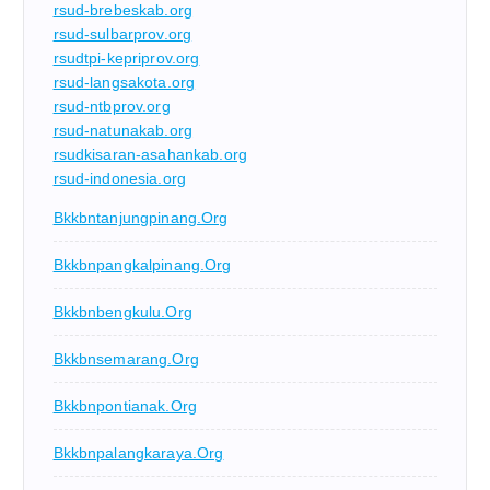
rsud-brebeskab.org
rsud-sulbarprov.org
rsudtpi-kepriprov.org
rsud-langsakota.org
rsud-ntbprov.org
rsud-natunakab.org
rsudkisaran-asahankab.org
rsud-indonesia.org
Bkkbntanjungpinang.org
Bkkbnpangkalpinang.org
Bkkbnbengkulu.org
Bkkbnsemarang.org
Bkkbnpontianak.org
Bkkbnpalangkaraya.org