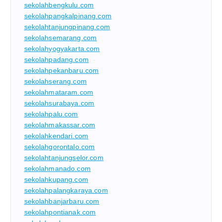
sekolahbengkulu.com
sekolahpangkalpinang.com
sekolahtanjungpinang.com
sekolahsemarang.com
sekolahyogyakarta.com
sekolahpadang.com
sekolahpekanbaru.com
sekolahserang.com
sekolahmataram.com
sekolahsurabaya.com
sekolahpalu.com
sekolahmakassar.com
sekolahkendari.com
sekolahgorontalo.com
sekolahtanjungselor.com
sekolahmanado.com
sekolahkupang.com
sekolahpalangkaraya.com
sekolahbanjarbaru.com
sekolahpontianak.com