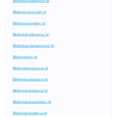
Bkkbnsungaipenuh.id
Bkkbnprabumulih.id
Bkkbnpagaralam.id
Bkkbnlubuklinggau.id
Bkkbnbandarlampung.id
Bkkbnmetro.id
Bkkbnjakartapusat.id
Bkkbnjakartautara.id
Bkkbnjakartabarat.id
Bkkbnjakartaselatan.id
Bkkbnjakartatimur.id