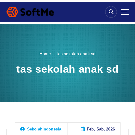
S
k
i
p
t
o
c
o
Home
tas sekolah anak sd
n
t
tas sekolah anak sd
e
n
t
Feb, Sab, 2026
Sekolahindonesia