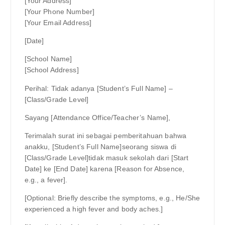
[Your Address]
[Your Phone Number]
[Your Email Address]
[Date]
[School Name]
[School Address]
Perihal: Tidak adanya [Student’s Full Name] –
[Class/Grade Level]
Sayang [Attendance Office/Teacher’s Name],
Terimalah surat ini sebagai pemberitahuan bahwa
anakku, [Student’s Full Name]seorang siswa di
[Class/Grade Level]tidak masuk sekolah dari [Start
Date] ke [End Date] karena [Reason for Absence,
e.g., a fever].
[Optional: Briefly describe the symptoms, e.g., He/She
experienced a high fever and body aches.]